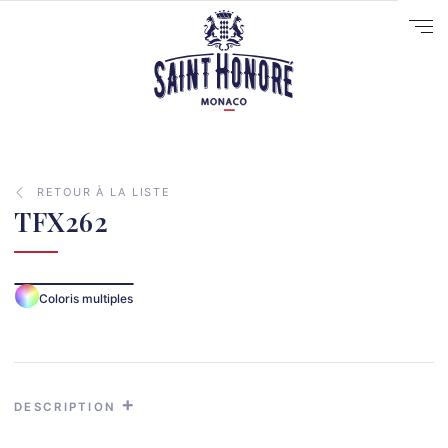
RETOUR À LA LISTE
TFX262
10
Coloris multiples
14
29
41
33
DESCRIPTION
31