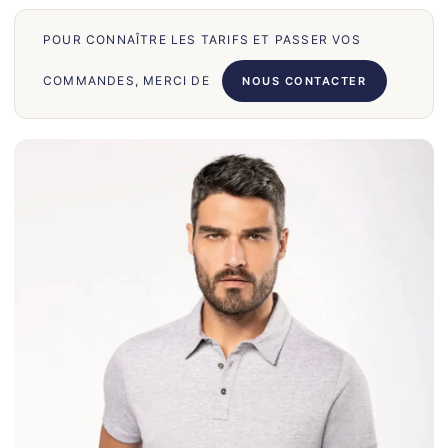
70
POUR CONNAÎTRE LES TARIFS ET PASSER VOS
66
71
COMMANDES, MERCI DE
NOUS CONTACTER
62
58
39
50
028
75
130
30
860
31
131
32