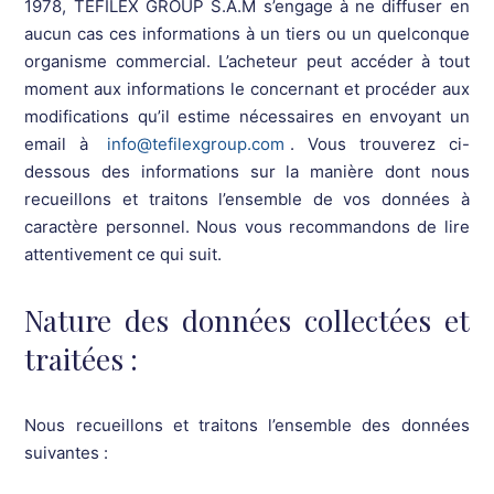
1978, TEFILEX GROUP S.A.M s’engage à ne diffuser en
33
aucun cas ces informations à un tiers ou un quelconque
31
organisme commercial. L’acheteur peut accéder à tout
70
moment aux informations le concernant et procéder aux
66
modifications qu’il estime nécessaires en envoyant un
email à
info@tefilexgroup.com
. Vous trouverez ci-
71
dessous des informations sur la manière dont nous
62
recueillons et traitons l’ensemble de vos données à
58
caractère personnel. Nous vous recommandons de lire
39
attentivement ce qui suit.
50
028
Nature des données collectées et
75
traitées :
130
30
860
Nous recueillons et traitons l’ensemble des données
suivantes :
31
131