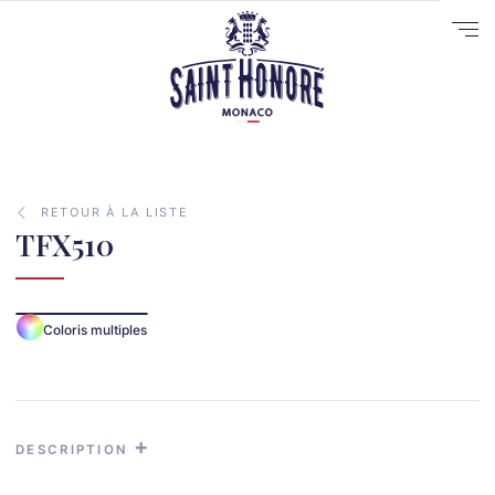
RETOUR À LA LISTE
TFX510
10
Coloris multiples
14
29
41
33
DESCRIPTION
31