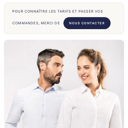
70
POUR CONNAÎTRE LES TARIFS ET PASSER VOS
66
71
COMMANDES, MERCI DE
NOUS CONTACTER
62
58
39
50
028
75
130
30
860
31
131
32