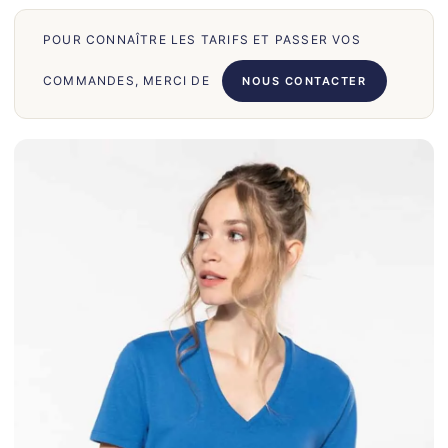
70
POUR CONNAÎTRE LES TARIFS ET PASSER VOS
66
71
COMMANDES, MERCI DE
NOUS CONTACTER
62
58
39
50
028
75
130
30
860
31
131
32