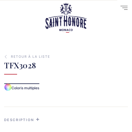
RETOUR À LA LISTE
TFX3028
10
Coloris multiples
14
29
41
33
DESCRIPTION
31