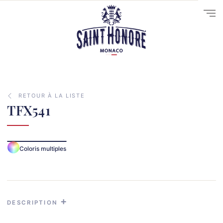
RETOUR À LA LISTE
TFX541
10
Coloris multiples
14
29
41
33
DESCRIPTION
31