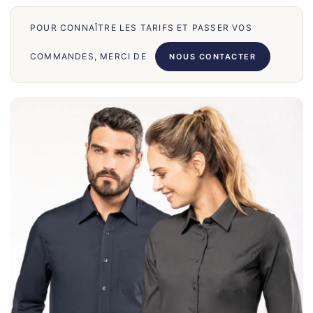
70
POUR CONNAÎTRE LES TARIFS ET PASSER VOS
66
71
COMMANDES, MERCI DE
NOUS CONTACTER
62
58
39
50
028
75
130
30
860
31
131
32