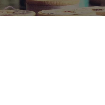
NEED HELP
FAQ
Confidentiality policy