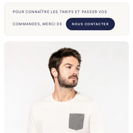
66
71
POUR CONNAÎTRE LES TARIFS ET PASSER VOS
62
COMMANDES, MERCI DE
NOUS CONTACTER
58
39
50
028
75
130
30
860
31
131
32