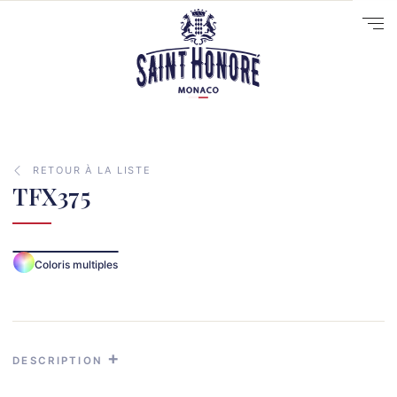
RETOUR À LA LISTE
TFX375
10
14
Coloris multiples
29
41
33
31
DESCRIPTION
70